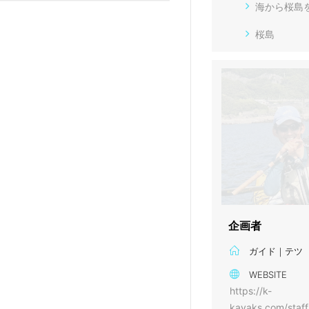
海から桜島
桜島
企画者
ガイド｜テツ
WEBSITE
https://k-
kayaks.com/staff