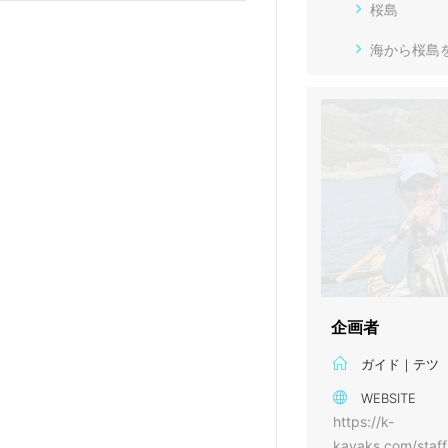
桜島
海から桜島
企画者
ガイド｜テツ
WEBSITE
https://k-
kayaks.com/staff