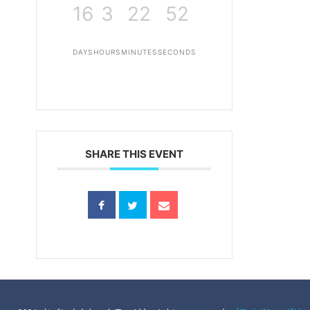
16
3
22
52
DAYS
HOURS
MINUTES
SECONDS
SHARE THIS EVENT