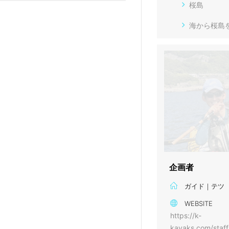
桜島
海から桜島
企画者
ガイド｜テツ
WEBSITE
https://k-
kayaks.com/staff