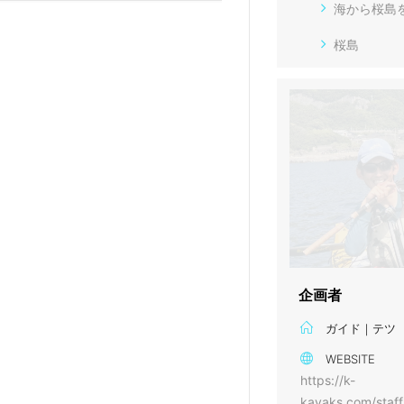
海から桜島
桜島
企画者
ガイド｜テツ
WEBSITE
https://k-
kayaks.com/staff