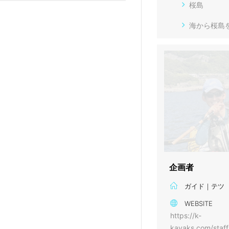
桜島
海から桜島
企画者
ガイド｜テツ
WEBSITE
https://k-
kayaks.com/staff