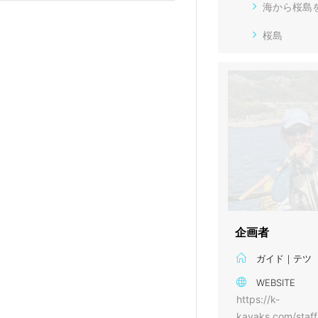
海から桜島
桜島
企画者
ガイド｜テツ
WEBSITE
https://k-
kayaks.com/staff