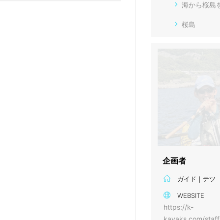
海から桜島
桜島
企画者
ガイド｜テツ
WEBSITE
https://k-
kayaks.com/staff