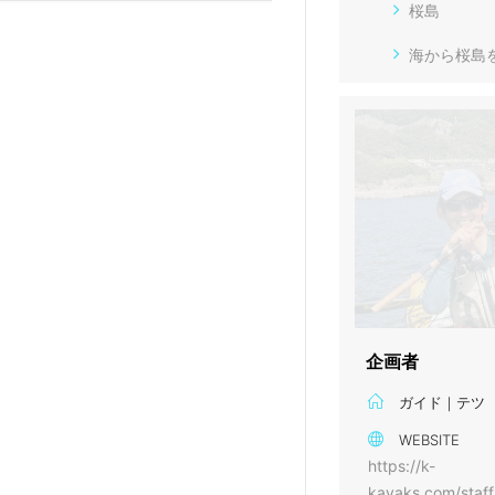
桜島
海から桜島
企画者
ガイド｜テツ
WEBSITE
https://k-
kayaks.com/staff