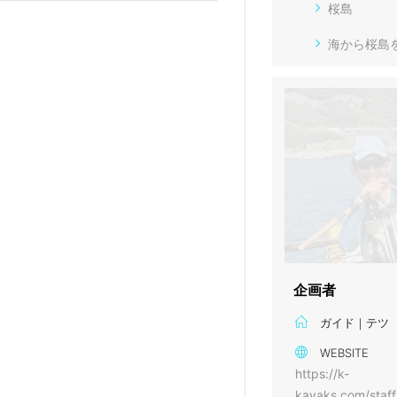
桜島
海から桜島
企画者
ガイド｜テツ
WEBSITE
https://k-
kayaks.com/staff