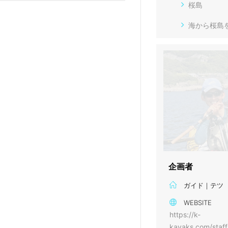
桜島
海から桜島
企画者
ガイド｜テツ
WEBSITE
https://k-
kayaks.com/staff