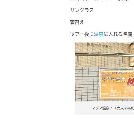
サングラス
着替え
ツアー後に
温泉
に入れる準備
マグマ温泉：（大人￥460