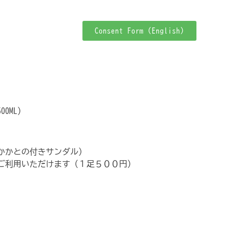
Consent Form (English)
0ML）
かかとの付きサンダル）
ご利用いただけます（１足５００円）