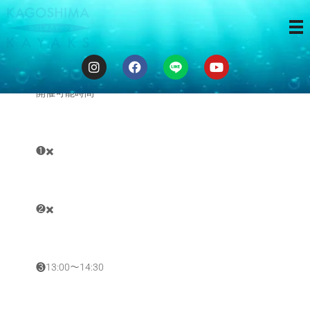
ゆるカヤ ❸❹
開催可能時間
❶✖️
❷✖️
❸13:00〜14:30