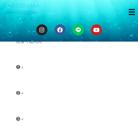
ゆるカヤ体験 ❹
開催可能時間
❶ ×
❷ ×
❸ ×