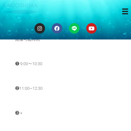
ゆるカヤ ❶❷
開催可能時間
❶ 9:00〜10:30
❷11:00~12:30
❸ ×