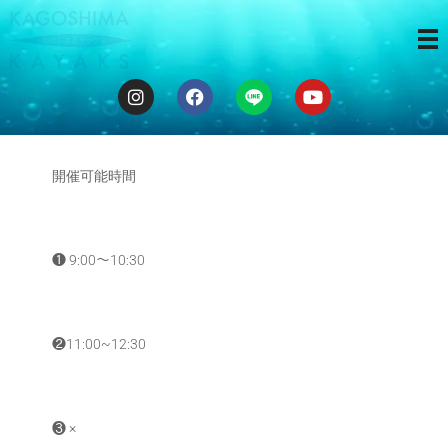
ゆるカヤ体験
❶❷
開催可能時間
❶ 9:00〜10:30
❷11:00~12:30
❸ ×