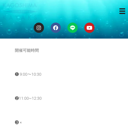
ゆるカヤ体験
❶❷
開催可能時間
❶ 9:00〜10:30
❷11:00~12:30
❸ ×