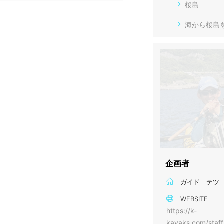
桜島
海から桜島
企画者
ガイド｜テツ
WEBSITE
https://k-
kayaks.com/staff